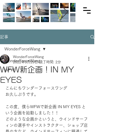
記事
WonderForceWang
WonderForceWang
WonderForceWang
2022年9月29日
読了時間: 2分
WFW新企画！IN MY
WFW
EYES
こんにちワンダーフォースワング
お久しぶりです。
この度、僕らWFWで新企画 IN MY EYES と
いう企画を始動しました！！
どのような企画かというと、ウインドサーフ
ィンの選手やインストラクター、ショップ店
員の方など、ウインドサーフィンに精通して