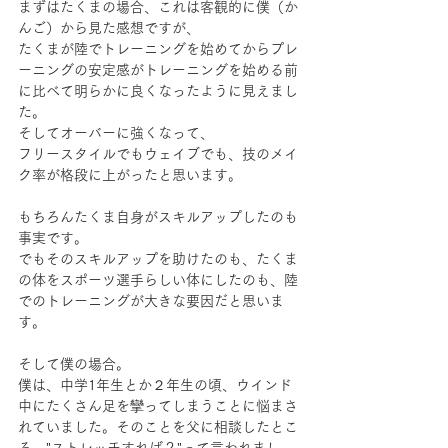
まずはたくまの場合、これは客観的に僕（か
んご）から見た感想ですが、
たくまが陸でトレーニングを始めてからプレ
ーニングの安定感がトレーニングを始める前
に比べて明らかに良くなったように見えまし
た。
そしてオーバーに強くなって、
フリースタイルでもウェイブでも、技のメイ
ク率が格段に上がったと思います。
もちろんたくま自身がスキルアップしたのも
事実です。
でもそのスキルアップを助けたのも、たくま
の体をスポーツ選手らしい体にしたのも、陸
でのトレーニングが大きな要因だと思いま
す。
そして僕の場合。
僕は、中学1年生とか２年生の頃、ウインド
中にたくさん足を攣ってしまうことに悩まさ
れていました。そのことを父に相談したとこ
ろ、"ストレッチすれば？"って言われまし