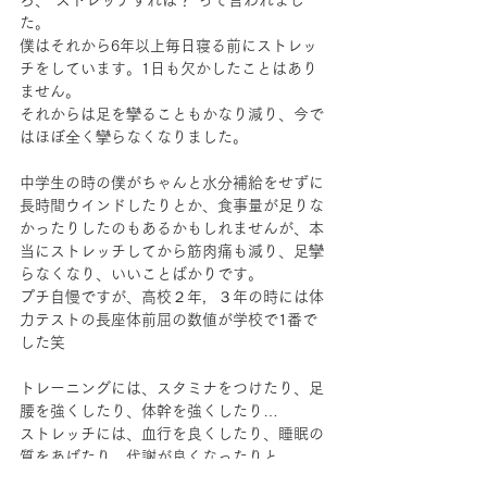
た。
僕はそれから6年以上毎日寝る前にストレッ
チをしています。1日も欠かしたことはあり
ません。
それからは足を攣ることもかなり減り、今で
はほぼ全く攣らなくなりました。
中学生の時の僕がちゃんと水分補給をせずに
長時間ウインドしたりとか、食事量が足りな
かったりしたのもあるかもしれませんが、本
当にストレッチしてから筋肉痛も減り、足攣
らなくなり、いいことばかりです。
プチ自慢ですが、高校２年，３年の時には体
力テストの長座体前屈の数値が学校で1番で
した笑
トレーニングには、スタミナをつけたり、足
腰を強くしたり、体幹を強くしたり…
ストレッチには、血行を良くしたり、睡眠の
質をあげたり、代謝が良くなったりと
体にいいことばかりな効果が得られます。