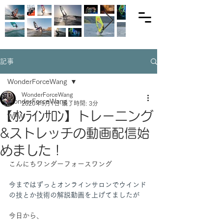
記事
WonderForceWang
WonderForceWang
WonderForceWang
2020年9月1日
読了時間: 3分
【ｵﾝﾗｲﾝｻﾛﾝ】トレーニング
WFW
&ストレッチの動画配信始
めました！
こんにちワンダーフォースワング
今まではずっとオンラインサロンでウインド
の技とか技術の解説動画を上げてましたが
今日から、