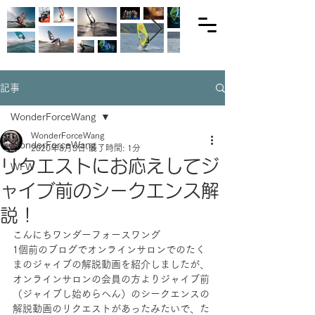
記事
WonderForceWang
WonderForceWang
WonderForceWang
2020年8月3日
読了時間: 1分
リクエストにお応えしてジ
WFW
ャイブ前のシークエンス解
説！
こんにちワンダーフォースワング
1個前のブログでオンラインサロンでのたく
まのジャイブの解説動画を紹介しましたが、
オンラインサロンの会員の方よりジャイブ前
（ジャイブし始めらへん）のシークエンスの
解説動画のリクエストがあったみたいで、た