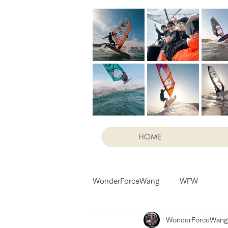
HOME
WonderForceWang
WFW
WonderForceWang