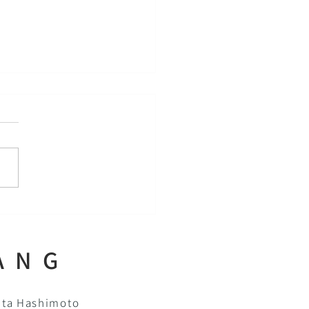
W運動会 開催しまし
ANG
Rita Hashimoto