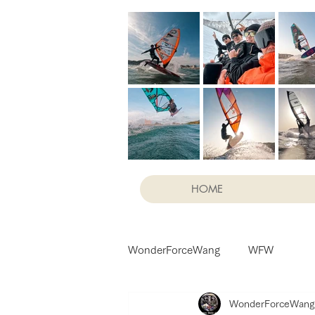
HOME
WonderForceWang
WFW
WonderForceWang