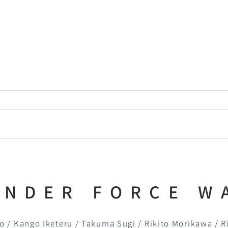
All Japan Freestyle
WF
Tournament 津久井浜
た！
NDER FORCE W
 / Kango Iketeru / Takuma Sugi / Rikito Morikawa / 