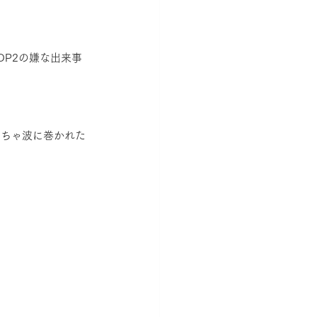
P2の嫌な出来事
っちゃ波に巻かれた