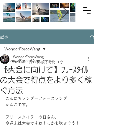
記事
WonderForceWang
WonderForceWang
WonderForceWang
2020年11月19日
読了時間: 1分
【大会に向けて】ﾌﾘｰｽﾀｲﾙ
WFW
の大会で得点をより多く稼
ぐ方法
こんにちワンダーフォースワング
かんごです。
フリースタイラーの皆さん、
今週末は大会ですね！しかも吹きそう！